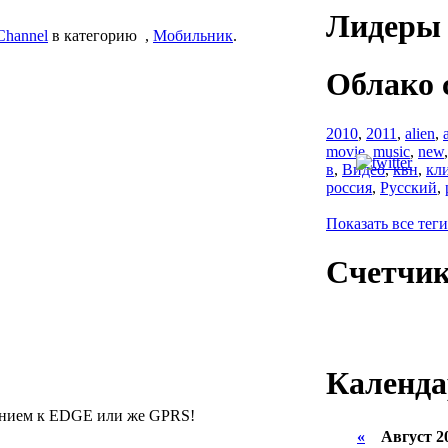
Лидеры 
hannel
в категорию
,
Мобильник
.
Облако 
2010
,
2011
,
alien
,
movie
,
music
,
new
в
,
Видео
,
квн
,
кл
россия
,
Русский
,
Показать все теги
Счетчи
Календа
чением к EDGE или же GPRS!
«
Август 2