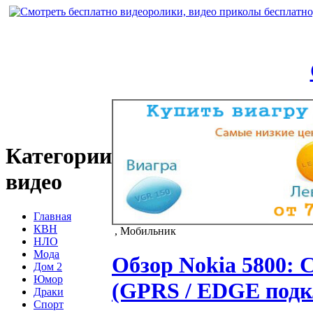
Категории
видео
Главная
КВН
, Мобильник
НЛО
Мода
Обзор Nokia 5800: 
Дом 2
Юмор
(GPRS / EDGE подк
Драки
Спорт