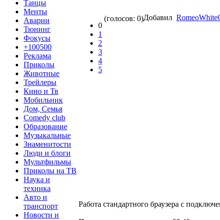
Танцы
Менты
Добавил
RomeoWhiteC
(голосов: 0)
Аварии
0
Тюнинг
1
Фокусы
2
+100500
3
Реклама
4
Приколы
5
Животные
Трейлеры
Кино и Тв
Мобильник
Дом, Семья
Comedy club
Образование
Музыкальные
Знаменитости
Люди и блоги
Мультфильмы
Приколы на ТВ
Наука и
техника
Авто и
Работа стандартного браузера с подклю
транспорт
Новости и