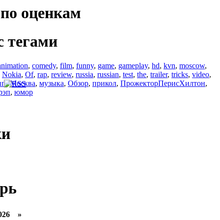
по оценкам
с тегами
animation
,
comedy
,
film
,
funny
,
game
,
gameplay
,
hd
,
kvn
,
moscow
,
,
Nokia
,
Of
,
rap
,
review
,
russia
,
russian
,
test
,
the
,
trailer
,
tricks
,
video
,
ип
,
Москва
,
музыка
,
Обзор
,
прикол
,
ПрожекторПерисХилтон
,
рэп
,
юмор
ки
рь
026 »