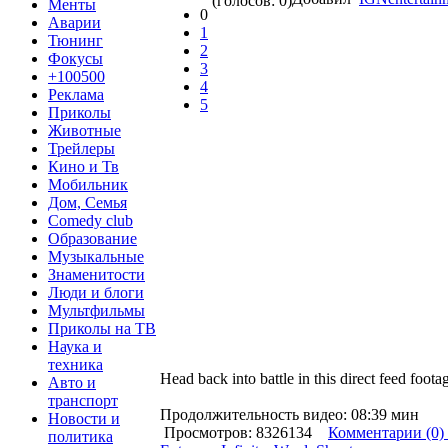
(голосов: 0)
Менты
0
Аварии
1
Тюнинг
2
Фокусы
3
+100500
4
Реклама
5
Приколы
Животные
Трейлеры
Кино и Тв
Мобильник
Дом, Семья
Comedy club
Образование
Музыкальные
Знаменитости
Люди и блоги
Мультфильмы
Приколы на ТВ
Наука и
техника
Head back into battle in this direct feed foota
Авто и
транспорт
Продолжительность видео: 08:39 мин
Новости и
Просмотров: 8326134
Комментарии (0)
политика