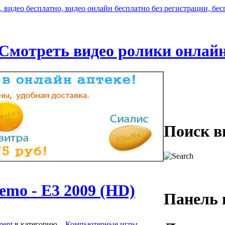
Смотреть видео ролики онлай
Поиск в
emo - E3 2009 (HD)
Панель 
ment
в категорию
,
Компьютерные игры
.