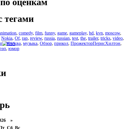
по оценкам
с тегами
animation
,
comedy
,
film
,
funny
,
game
,
gameplay
,
hd
,
kvn
,
moscow
,
,
Nokia
,
Of
,
rap
,
review
,
russia
,
russian
,
test
,
the
,
trailer
,
tricks
,
video
,
ип
,
Москва
,
музыка
,
Обзор
,
прикол
,
ПрожекторПерисХилтон
,
рэп
,
юмор
ки
рь
026 »
Пт
Сб
Вс