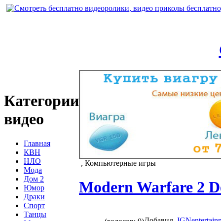
Категории
видео
Главная
КВН
НЛО
, Компьютерные игры
Мода
Дом 2
Modern Warfare 2 D
Юмор
Драки
Спорт
Танцы
Добавил
IGNentertain