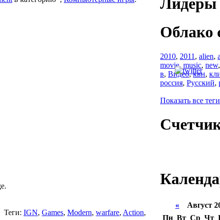
Лидеры 
Облако 
2010
,
2011
,
alien
,
movie
,
music
,
new
в
,
Видео
,
квн
,
кл
россия
,
Русский
,
Показать все теги
Счетчи
Календа
ge.
«
Август 2
Теги:
IGN
,
Games
,
Modern
,
warfare
,
Action
,
Пн
Вт
Ср
Чт