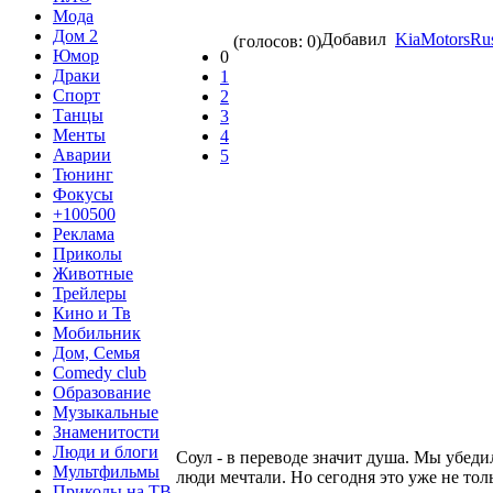
Мода
Дом 2
Добавил
KiaMotorsRus
(голосов: 0)
Юмор
0
Драки
1
Спорт
2
Танцы
3
Менты
4
Аварии
5
Тюнинг
Фокусы
+100500
Реклама
Приколы
Животные
Трейлеры
Кино и Тв
Мобильник
Дом, Семья
Comedy club
Образование
Музыкальные
Знаменитости
Люди и блоги
Соул - в переводе значит душа. Мы убедил
Мультфильмы
люди мечтали. Но сегодня это уже не толь
Приколы на ТВ