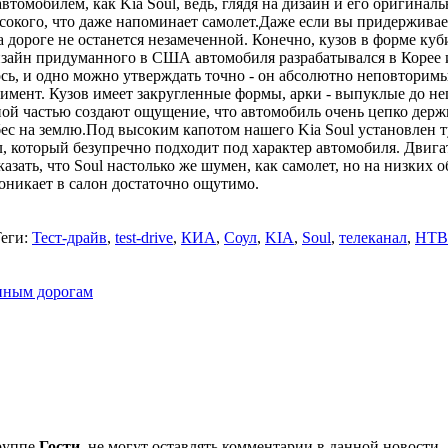
томобилем, как Kia Soul, ведь, глядя на дизайн и его оригинал
ысокого, что даже напоминает самолет.Даже если вы придерживае
 на дороге не останется незамеченной. Конечно, кузов в форме к
зайн придуманного в США автомобиля разрабатывался в Корее и
ось, и одно можно утверждать точно - он абсолютно неповторимы
имент. Кузов имеет закругленные формы, арки - выпуклые до н
ой частью создают ощущение, что автомобиль очень цепко держи
ес на землю.Под высоким капотом нашего Kia Soul установлен 
, который безупречно подходит под характер автомобиля. Двигат
казать, что Soul настолько же шумен, как самолет, но на низких
оникает в салон достаточно ощутимо.
еги:
Тест-драйв
,
test-drive
,
КИА
,
Соул
,
KIA
,
Soul
,
телеканал
,
НТВ
енным дорогам
группе
Гости
, не могут оставлять комментарии в данной новости.