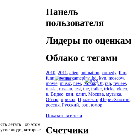
Панель
пользователя
Лидеры по оценкам
Облако с тегами
2010
,
2011
,
alien
,
animation
,
comedy
,
film
,
funny
,
game
,
gameplay
,
hd
,
kvn
,
moscow
,
movie
,
music
,
new
,
Nokia
,
Of
,
rap
,
review
,
russia
,
russian
,
test
,
the
,
trailer
,
tricks
,
video
,
в
,
Видео
,
квн
,
клип
,
Москва
,
музыка
,
Обзор
,
прикол
,
ПрожекторПерисХилтон
,
россия
,
Русский
,
рэп
,
юмор
Показать все теги
ть летать - об этом
Счетчики
другие люди, которые