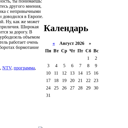
ьность, ты понимаешь:
тесь другого мнения,
убика с непривычными
 доводился в Европе.
й. Ну, как же может
Календарь
еприличия. Широкая
тся за дорогу. В
турбодизель объемом
ель работает очень
«
Август 2026 »
 оборотах бормотание
Пн
Вт
Ср
Чт
Пт
Сб
Вс
1
2
3
4
5
6
7
8
9
,
NTV
,
программа
,
10
11
12
13
14
15
16
17
18
19
20
21
22
23
24
25
26
27
28
29
30
31