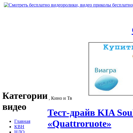
Категории
, Кино и Тв
видео
Тест-драйв KIA Sou
«Quattroruote»
Главная
КВН
НЛО