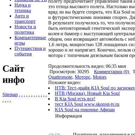
полету предпочитают управление таким ав
Наука и
это птица высокого полета. Настолько в
техника
вряд ли вы будете спорить, что Kia Soul
Авто и
и футуристическими линиями спорен. Ди
транспорт
В результате получилось то, что получил
Новости и
быть неповторимый генетический экспер
политика
колея и бампер с выступающей центральн
Компьютерные
общем, они возвращают автомобиль с неб
игры
1,6 литра, мощностью 128 лошадиных сил
Путешествия и
хорошо и не напрягает. Конечно, нельзя с
события
мотора с типичным дизельным баском пр
Сайт
Продолжительность видео: 06:35 мин
Просмотров: 30295
Комментарии (0)
Т
инфо
Quattroruote
,
Моторс
,
Motors
Похожее видео:
НТВ: Тест-драйв KIA Soul по заснеж
НТВ (Москва). Новый Kia Soul
Sitemap
.
.
.
.
.
.
.
.
.
.
.
.
В Kia Soul есть все!
.
.
.
.
тест KIA Soul www.skorost-tv.ru
KIA Soul на пикнике Афиши
Информация
Посетители, находящиеся в 