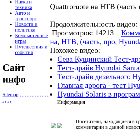
Наука и
Quattroruote на НТВ (часть 
техника
Авто и
транспорт
Продолжительность видео: 
Новости и
политика
Просмотров: 14213
Комме
Компьютерные
на
,
НТВ
,
(часть
,
про
,
Hyund
игры
Путешествия и
Похожее видео:
события
Сева Кущинский Тест-дра
Сайт
Тест-драйв Hyundai Santa 
Тест-драйв дизельного Hy
инфо
Главная дорога - тест Hy
Hyundai Solaris в прогр
Sitemap
.
.
.
.
.
.
.
.
.
.
.
.
.
.
.
.
Информация
Посетители, находящиеся в 
комментарии в данной новост