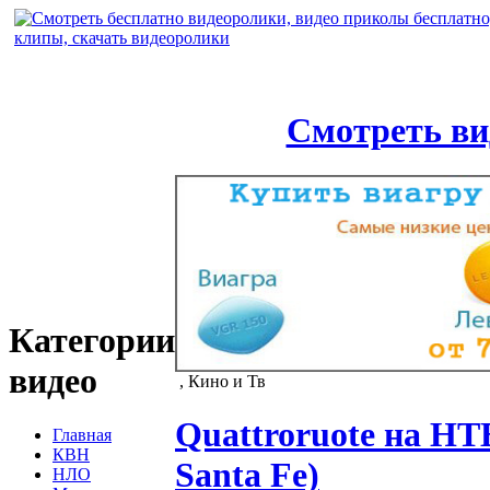
Смотреть ви
Категории
видео
, Кино и Тв
Quattroruote на НТ
Главная
КВН
Santa Fe)
НЛО