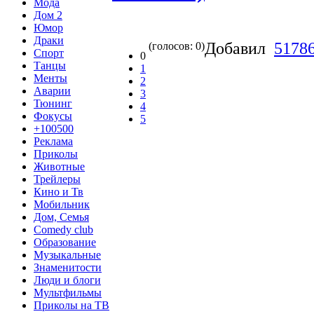
Мода
Дом 2
Юмор
Драки
Добавил
5178
(голосов: 0)
Спорт
0
Танцы
1
Менты
2
Аварии
3
Тюнинг
4
Фокусы
5
+100500
Реклама
Приколы
Животные
Трейлеры
Кино и Тв
Мобильник
Дом, Семья
Comedy club
Образование
Музыкальные
Знаменитости
Люди и блоги
Мультфильмы
Приколы на ТВ