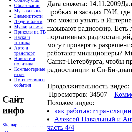
Comedy club
Дата сюжета: 14.11.2009Да
Образование
пробках и засадах ГАИ, где
Музыкальные
Знаменитости
это можно узнать в Интерн
Люди и блоги
Мультфильмы
называют радиоэфир. Есть 
Приколы на ТВ
портативных радиостанций
Наука и
техника
могут проверять разрешения
Авто и
работают милиционеры? Мы
транспорт
Новости и
Санкт-Петербурга, чтобы п
политика
радиостанции в Cи-Би-диап
Компьютерные
игры
Путешествия и
Продолжительность видео: 
события
Просмотров: 34507
Комме
Сайт
Похожее видео:
инфо
как работают трансляции
Алексей Навальный и Ан
Sitemap
.
.
.
.
.
.
.
.
.
.
.
.
часть 4/4
.
.
.
.