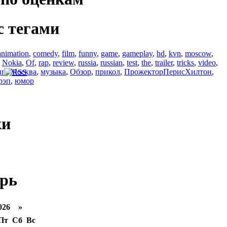
с тегами
animation
,
comedy
,
film
,
funny
,
game
,
gameplay
,
hd
,
kvn
,
moscow
,
,
Nokia
,
Of
,
rap
,
review
,
russia
,
russian
,
test
,
the
,
trailer
,
tricks
,
video
,
ип
,
Москва
,
музыка
,
Обзор
,
прикол
,
ПрожекторПерисХилтон
,
рэп
,
юмор
ки
рь
026 »
Пт
Сб
Вс