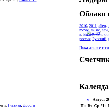
Облако 
2010
,
2011
,
alien
,
movie
,
music
,
new
в
,
Видео
,
квн
,
кл
россия
,
Русский
,
Показать все теги
Счетчи
Календа
«
Август 2
еги:
Главная
,
Дорога
Пн
Вт
Ср
Чт