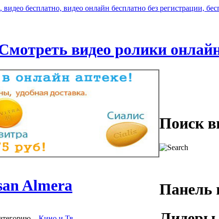
Смотреть видео ролики онлай
Поиск в
san Almera
Панель 
Лидеры 
атегорию
,
Кино и Тв
.