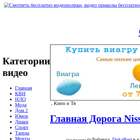
Категории
видео
Главная
КВН
НЛО
, Кино и Тв
Мода
Дом 2
Главная Дорога Nis
Юмор
Драки
Спорт
Танцы
Менты
Добавил
DnkaBest
в к