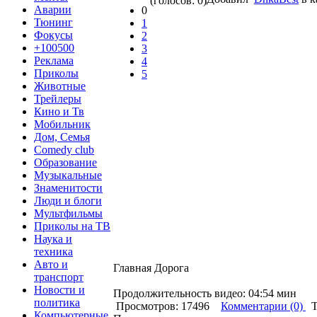
(голосов: 0)
Аварии
0
Тюнинг
1
Фокусы
2
+100500
3
Реклама
4
Приколы
5
Животные
Трейлеры
Кино и Тв
Мобильник
Дом, Семья
Comedy club
Образование
Музыкальные
Знаменитости
Люди и блоги
Мультфильмы
Приколы на ТВ
Наука и
техника
Авто и
Главная Дорога
транспорт
Новости и
Продолжительность видео: 04:54 мин
политика
Просмотров: 17496
Комментарии (0)
Т
Компьютерные