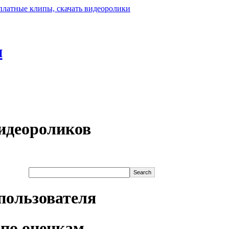
н
идеороликов
пользователя
по оценкам