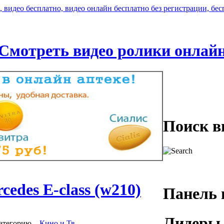
Смотреть видео ролики онлай
Поиск в
edes E-class (w210)
Панель 
Лидеры 
атегорию
,
Кино и Тв
.