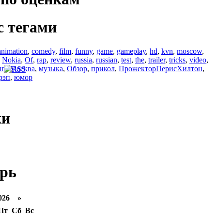
с тегами
animation
,
comedy
,
film
,
funny
,
game
,
gameplay
,
hd
,
kvn
,
moscow
,
,
Nokia
,
Of
,
rap
,
review
,
russia
,
russian
,
test
,
the
,
trailer
,
tricks
,
video
,
ип
,
Москва
,
музыка
,
Обзор
,
прикол
,
ПрожекторПерисХилтон
,
рэп
,
юмор
ки
рь
026 »
Пт
Сб
Вс