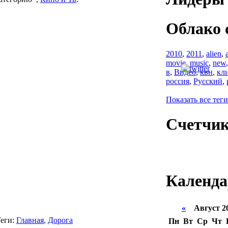
Облако 
2010
,
2011
,
alien
,
movie
,
music
,
new
в
,
Видео
,
квн
,
кл
россия
,
Русский
,
Показать все теги
Счетчи
Календа
«
Август 2
еги:
Главная
,
Дорога
Пн
Вт
Ср
Чт