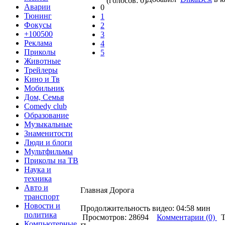
(голосов: 0)
Аварии
0
Тюнинг
1
Фокусы
2
+100500
3
Реклама
4
Приколы
5
Животные
Трейлеры
Кино и Тв
Мобильник
Дом, Семья
Comedy club
Образование
Музыкальные
Знаменитости
Люди и блоги
Мультфильмы
Приколы на ТВ
Наука и
техника
Авто и
Главная Дорога
транспорт
Новости и
Продолжительность видео: 04:58 мин
политика
Просмотров: 28694
Комментарии (0)
Т
Компьютерные