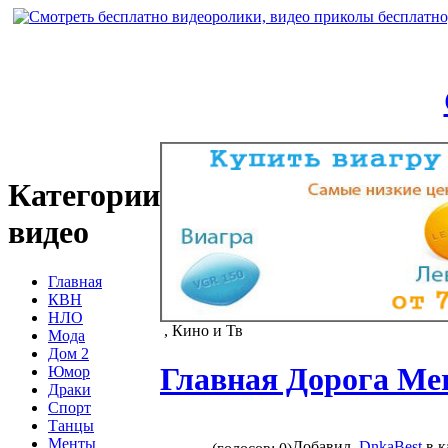
Категории
видео
Главная
КВН
НЛО
, Кино и Тв
Мода
Дом 2
Главная Дорога Merc
Юмор
Драки
Спорт
Танцы
Менты
Добавил
DnkaBest
в к