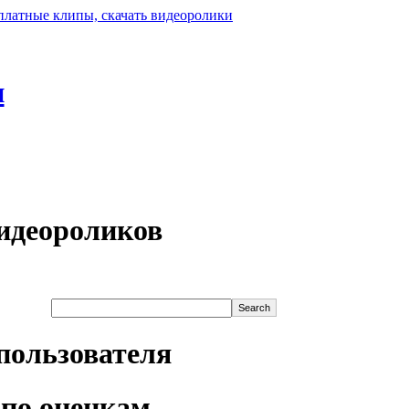
н
идеороликов
пользователя
по оценкам