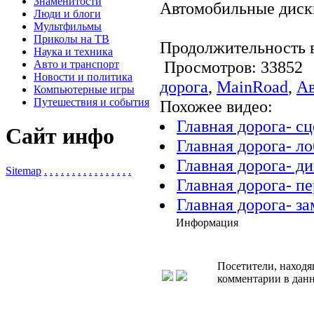
Знаменитости
Автомобильные диск
Люди и блоги
Мультфильмы
Приколы на ТВ
Продолжительность в
Наука и техника
Просмотров: 3385
Авто и транспорт
Новости и политика
дорога
,
MainRoad
,
А
Компьютерные игры
Путешествия и события
Похожее видео:
Главная дорога- с
Сайт инфо
Главная дорога- ло
Главная дорога- д
Sitemap
.
.
.
.
.
.
.
.
.
.
.
.
.
.
.
.
Главная дорога- пе
Главная дорога- за
Информация
Посетители, находя
комментарии в данн