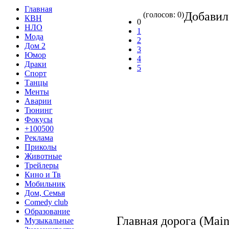
Главная
Добави
(голосов: 0)
КВН
0
НЛО
1
Мода
2
Дом 2
3
Юмор
4
Драки
5
Спорт
Танцы
Менты
Аварии
Тюнинг
Фокусы
+100500
Реклама
Приколы
Животные
Трейлеры
Кино и Тв
Мобильник
Дом, Семья
Comedy club
Образование
Главная дорога (Main
Музыкальные