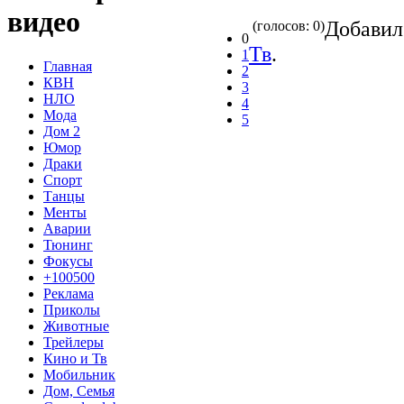
видео
Добави
(голосов: 0)
0
Тв
.
1
Главная
2
КВН
3
НЛО
4
Мода
5
Дом 2
Юмор
Драки
Спорт
Танцы
Менты
Аварии
Тюнинг
Фокусы
+100500
Реклама
Приколы
Животные
Трейлеры
Кино и Тв
Мобильник
Дом, Семья