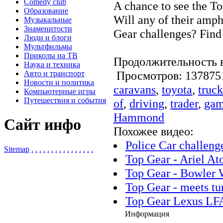
Comedy club
A chance to see the T
Образование
Will any of their amph
Музыкальные
Знаменитости
Gear challenges? Find 
Люди и блоги
Мультфильмы
Приколы на ТВ
Продолжительность в
Наука и техника
Просмотров: 1378
Авто и транспорт
Новости и политика
caravans
,
toyota
,
truck
Компьютерные игры
Путешествия и события
of
,
driving
,
trader
,
gam
Hammond
Сайт инфо
Похожее видео:
Police Car challeng
Sitemap
.
.
.
.
.
.
.
.
.
.
.
.
.
.
.
.
Top Gear - Ariel A
Top Gear - Bowler 
Top Gear - meets t
Top Gear Lexus LF
Информация