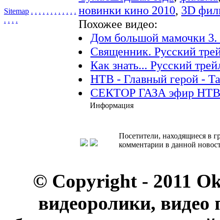
новинки кино 2010
,
3D фил
Sitemap
.
.
.
.
.
.
.
.
.
.
.
.
.
.
.
.
Похожее видео:
Дом большой мамочки 3. 
Священник. Русский трейл
Как знать... Русский трей
НТВ - Главный герой - Т
СЕКТОР ГАЗА эфир НТВ Г
Информация
Посетители, находящиеся в 
комментарии в данной новост
© Copyright - 2011 O
видеоролики, видео 