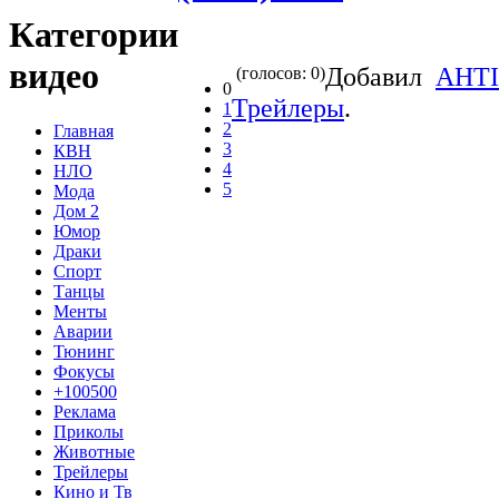
Категории
видео
Добавил
AHTI
(голосов: 0)
0
Трейлеры
.
1
2
Главная
3
КВН
4
НЛО
5
Мода
Дом 2
Юмор
Драки
Спорт
Танцы
Менты
Аварии
Тюнинг
Фокусы
+100500
Реклама
Приколы
Животные
Трейлеры
Кино и Тв