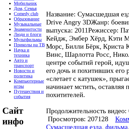
Мобильник
Дом, Семья
Название: Сумасшедшая ез
Comedy club
Образование
Drive Angry 3DЖанр: боев
Музыкальные
выпуска: 2011Режиссер: Па
Знаменитости
Люди и блоги
Кейдж, Эмбер Хёрд, Кэти М
Мультфильмы
Приколы на ТВ
Морс, Билли Бёрк, Криста 
Наука и
Винс, Шарлотта Росс, Ник
техника
Авто и
центре событий герой, иду
транспорт
его дочь и похитивших его 
Новости и
политика
«слетает с катушек», прыгае
Компьютерные
начинает мстить, оставляя 
игры
Путешествия и
похитителей.
события
Сайт
Продолжительность видео: 
Просмотров: 207128
Комм
инфо
Сумасшедшая езда
,
фильма