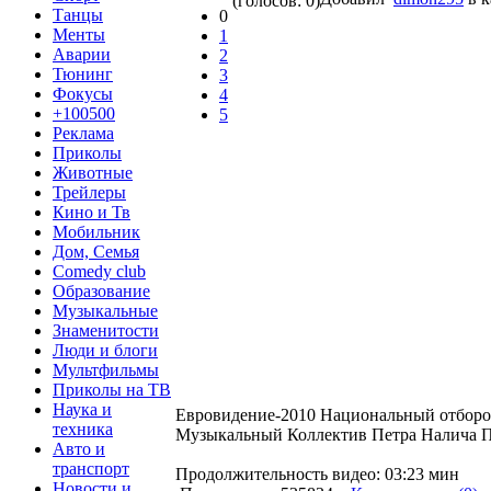
(голосов: 0)
Танцы
0
Менты
1
Аварии
2
Тюнинг
3
Фокусы
4
+100500
5
Реклама
Приколы
Животные
Трейлеры
Кино и Тв
Мобильник
Дом, Семья
Comedy club
Образование
Музыкальные
Знаменитости
Люди и блоги
Мультфильмы
Приколы на ТВ
Наука и
Евровидение-2010 Национальный отборо
техника
Музыкальный Коллектив Петра Налича П
Авто и
транспорт
Продолжительность видео: 03:23 мин
Новости и