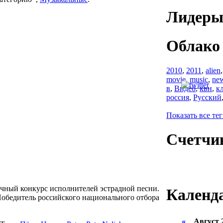
Лидеры
Облако 
2010
,
2011
,
alien
movie
,
music
,
ne
в
,
Видео
,
квн
,
к
россия
,
Русский
Показать все те
Счетчи
чный конкурс исполнителей эстрадной песни.
Календ
обедитель российского национального отбора
«
Август 