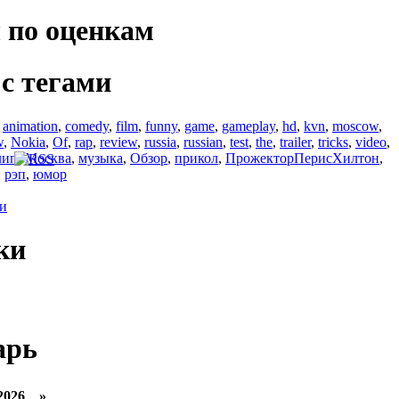
 по оценкам
с тегами
,
animation
,
comedy
,
film
,
funny
,
game
,
gameplay
,
hd
,
kvn
,
moscow
,
w
,
Nokia
,
Of
,
rap
,
review
,
russia
,
russian
,
test
,
the
,
trailer
,
tricks
,
video
,
лип
,
Москва
,
музыка
,
Обзор
,
прикол
,
ПрожекторПерисХилтон
,
,
рэп
,
юмор
ги
ки
арь
2026 »