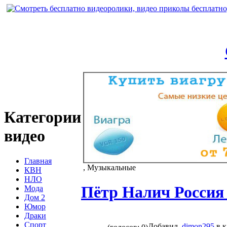
Категории
видео
Главная
, Музыкальные
КВН
НЛО
Пётр Налич Россия
Мода
Дом 2
Юмор
Драки
Спорт
Добавил
dimon295
в 