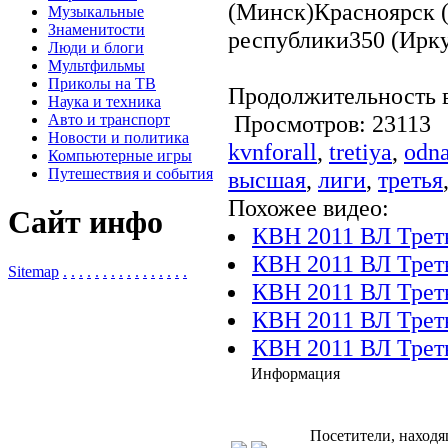
(Минск)Красноярск 
Музыкальные
Знаменитости
республики350 (Ирк
Люди и блоги
Мультфильмы
Приколы на ТВ
Продолжительность в
Наука и техника
Просмотров: 2311
Авто и транспорт
Новости и политика
kvnforall
,
tretiya
,
odn
Компьютерные игры
Путешествия и события
высшая
,
лиги
,
третья
Похожее видео:
Сайт инфо
КВН 2011 ВЛ Треть
КВН 2011 ВЛ Треть
Sitemap
.
.
.
.
.
.
.
.
.
.
.
.
.
.
.
.
КВН 2011 ВЛ Треть
КВН 2011 ВЛ Треть
КВН 2011 ВЛ Треть
Информация
Посетители, находя