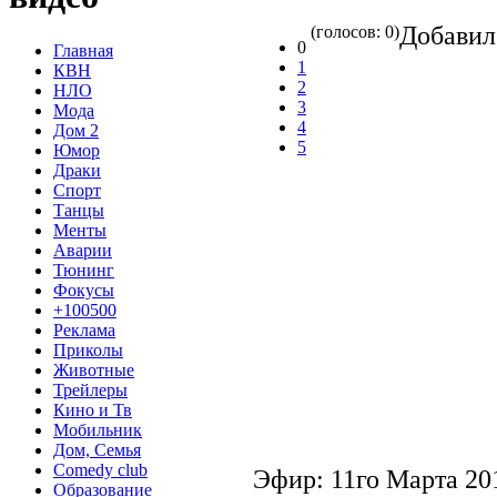
Добави
(голосов: 0)
0
Главная
1
КВН
2
НЛО
3
Мода
4
Дом 2
5
Юмор
Драки
Спорт
Танцы
Менты
Аварии
Тюнинг
Фокусы
+100500
Реклама
Приколы
Животные
Трейлеры
Кино и Тв
Мобильник
Дом, Семья
Comedy club
Эфир: 11го Марта 2
Образование