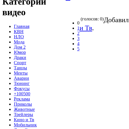
Категории
видео
Добави
(голосов: 0)
0
Главная
и Тв
.
1
КВН
2
НЛО
3
Мода
4
Дом 2
5
Юмор
Драки
Спорт
Танцы
Менты
Аварии
Тюнинг
Фокусы
+100500
Реклама
Приколы
Животные
Трейлеры
Кино и Тв
Мобильник