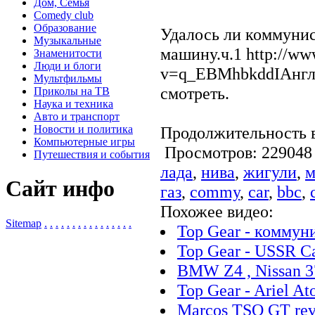
Дом, Семья
Comedy club
Образование
Удалось ли коммунис
Музыкальные
машину.ч.1 http://ww
Знаменитости
Люди и блоги
v=q_EBMhbkddIАнгли
Мультфильмы
смотреть.
Приколы на ТВ
Наука и техника
Авто и транспорт
Новости и политика
Продолжительность в
Компьютерные игры
Просмотров: 2290
Путешествия и события
лада
,
нива
,
жигули
,
м
Сайт инфо
газ
,
commy
,
car
,
bbc
,
Похожее видео:
Sitemap
.
.
.
.
.
.
.
.
.
.
.
.
.
.
.
.
Top Gear - коммун
Top Gear - USSR Ca
BMW Z4 , Nissan 3
Top Gear - Ariel A
Marcos TSO GT rev