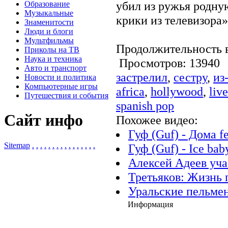
убил из ружья родну
Образование
Музыкальные
крики из телевизора»
Знаменитости
Люди и блоги
Мультфильмы
Продолжительность в
Приколы на ТВ
Наука и техника
Просмотров: 1394
Авто и транспорт
застрелил
,
сестру
,
из
Новости и политика
Компьютерные игры
africa
,
hollywood
,
liv
Путешествия и события
spanish pop
Сайт инфо
Похожее видео:
Гуф (Guf) - Дома f
Sitemap
.
.
.
.
.
.
.
.
.
.
.
.
.
.
.
.
Гуф (Guf) - Ice bab
Алексей Адеев уча
Третьяков: Жизнь
Уральские пельме
Информация