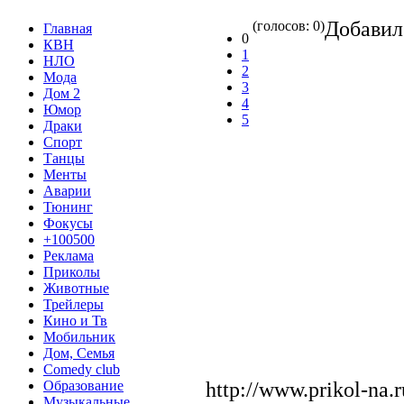
Добави
(голосов: 0)
Главная
0
КВН
1
НЛО
2
Мода
3
Дом 2
4
Юмор
5
Драки
Спорт
Танцы
Менты
Аварии
Тюнинг
Фокусы
+100500
Реклама
Приколы
Животные
Трейлеры
Кино и Тв
Мобильник
Дом, Семья
Comedy club
http://www.prikol-na
Образование
Музыкальные