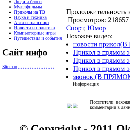
Люди и блоги
Мультфильмы
Продолжительность в
Приколы на ТВ
Наука и техника
Просмотров: 2186
Авто и транспорт
Спорт
,
Юмор
Новости и политика
Компьютерные игры
Похожее видео:
Путешествия и события
новости прикол(
Сайт инфо
Прикол в прямом э
Прикол в прямом эф
Sitemap
.
.
.
.
.
.
.
.
.
.
.
.
.
.
.
.
Прикол в прямом э
звонок (В ПРЯМ
Информация
Посетители, находя
комментарии в данн
© Copyright - 2011 O