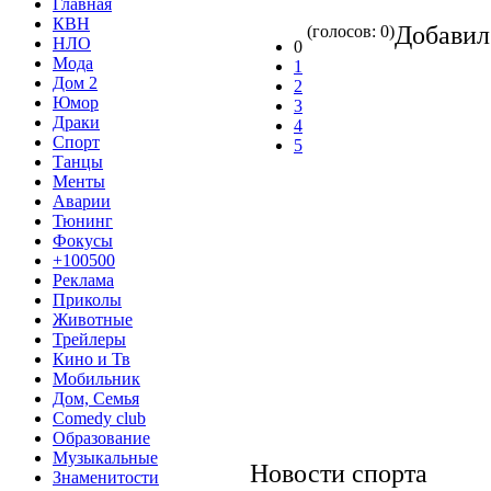
Главная
КВН
Добави
(голосов: 0)
НЛО
0
Мода
1
Дом 2
2
Юмор
3
Драки
4
Спорт
5
Танцы
Менты
Аварии
Тюнинг
Фокусы
+100500
Реклама
Приколы
Животные
Трейлеры
Кино и Тв
Мобильник
Дом, Семья
Comedy club
Образование
Музыкальные
Новости спорта
Знаменитости