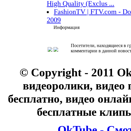
High Quality (Exclus ...
FashionTV | FTV.com - D
2009
Информация
Посетители, находящиеся в 
комментарии в данной новост
© Copyright - 2011 O
видеоролики, видео 
бесплатно, видео онлай
бесплатные клипы
OkTube - Смо