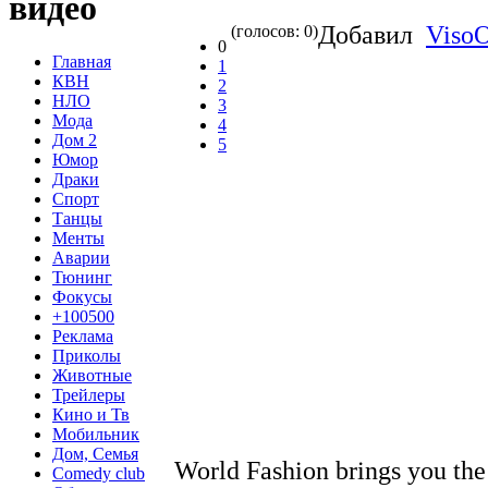
видео
Добавил
Viso
(голосов: 0)
0
Главная
1
КВН
2
НЛО
3
Мода
4
Дом 2
5
Юмор
Драки
Спорт
Танцы
Менты
Аварии
Тюнинг
Фокусы
+100500
Реклама
Приколы
Животные
Трейлеры
Кино и Тв
Мобильник
Дом, Семья
World Fashion brings you the 
Comedy club