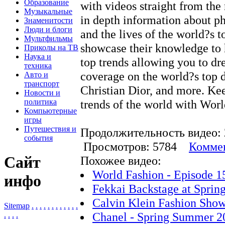
Образование
with videos straight from th
Музыкальные
in depth information about ph
Знаменитости
Люди и блоги
and the lives of the world?s 
Мультфильмы
showcase their knowledge to h
Приколы на ТВ
Наука и
top trends allowing you to dre
техника
coverage on the world?s top 
Авто и
транспорт
Christian Dior, and more. Kee
Новости и
политика
trends of the world with Worl
Компьютерные
игры
Путешествия и
Продолжительность видео: 
события
Просмотров: 5784
Коммен
Сайт
Похожее видео:
World Fashion - Episode 1
инфо
Fekkai Backstage at Sprin
Calvin Klein Fashion Sho
Sitemap
.
.
.
.
.
.
.
.
.
.
.
.
Chanel - Spring Summer 20
.
.
.
.