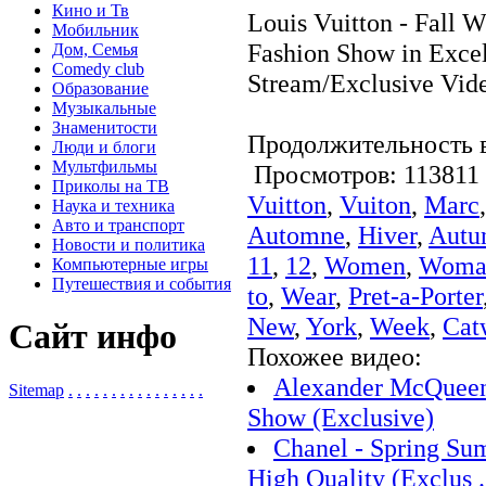
Кино и Тв
Louis Vuitton - Fall W
Мобильник
Fashion Show in Excel
Дом, Семья
Comedy club
Stream/Exclusive Vid
Образование
Музыкальные
Знаменитости
Продолжительность в
Люди и блоги
Мультфильмы
Просмотров: 11381
Приколы на ТВ
Vuitton
,
Vuiton
,
Marc
Наука и техника
Авто и транспорт
Automne
,
Hiver
,
Autu
Новости и политика
11
,
12
,
Women
,
Woma
Компьютерные игры
Путешествия и события
to
,
Wear
,
Pret-a-Porter
New
,
York
,
Week
,
Cat
Сайт инфо
Похожее видео:
Alexander McQueen 
Sitemap
.
.
.
.
.
.
.
.
.
.
.
.
.
.
.
.
Show (Exclusive)
Chanel - Spring Su
High Quality (Exclus .