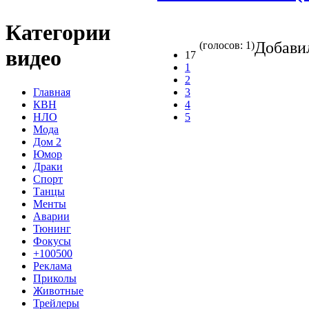
Категории
Добав
(голосов: 1)
видео
17
1
2
Главная
3
КВН
4
НЛО
5
Мода
Дом 2
Юмор
Драки
Спорт
Танцы
Менты
Аварии
Тюнинг
Фокусы
+100500
Реклама
Приколы
Животные
Трейлеры