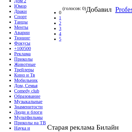
Дом 2
Юмор
Добавил
Profe
(голосов: 0)
Драки
0
Спорт
1
Танцы
2
Менты
3
Аварии
4
Тюнинг
5
Фокусы
+100500
Реклама
Приколы
Животные
Трейлеры
Кино и Тв
Мобильник
Дом, Семья
Comedy club
Образование
Музыкальные
Знаменитости
Люди и блоги
Мультфильмы
Приколы на ТВ
Старая реклама Билайн
Наука и